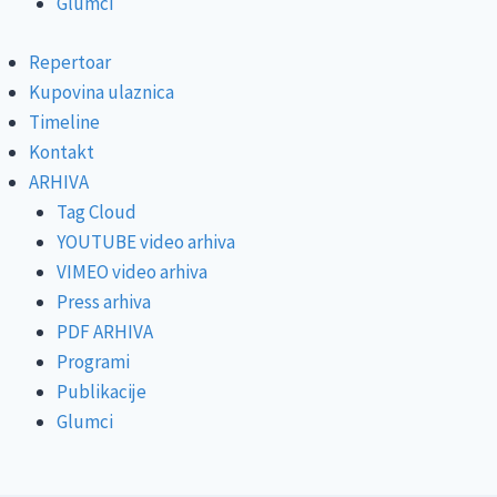
Glumci
Repertoar
Kupovina ulaznica
Timeline
Kontakt
ARHIVA
Tag Cloud
YOUTUBE video arhiva
VIMEO video arhiva
Press arhiva
PDF ARHIVA
Programi
Publikacije
Glumci