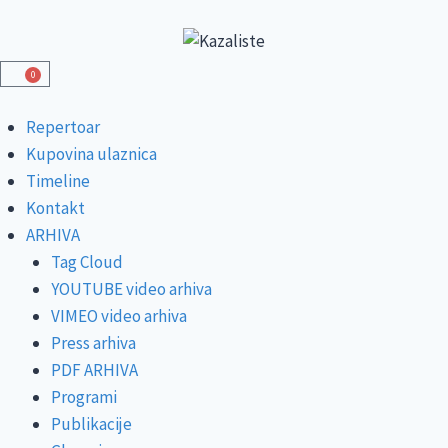
0
Repertoar
Kupovina ulaznica
Timeline
Kontakt
ARHIVA
Tag Cloud
YOUTUBE video arhiva
VIMEO video arhiva
Press arhiva
PDF ARHIVA
Programi
Publikacije