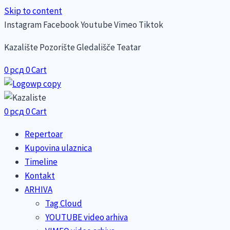
Skip to content
Instagram
Facebook
Youtube
Vimeo
Tiktok
Kazalište Pozorište Gledališče Teatar
0
рсд
0
Cart
0
рсд
0
Cart
Repertoar
Kupovina ulaznica
Timeline
Kontakt
ARHIVA
Tag Cloud
YOUTUBE video arhiva