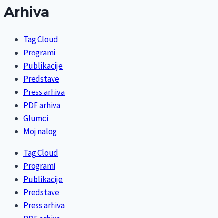
Arhiva
Tag Cloud
Programi
Publikacije
Predstave
Press arhiva
PDF arhiva
Glumci
Moj nalog
Tag Cloud
Programi
Publikacije
Predstave
Press arhiva