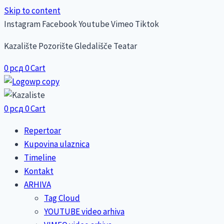
Skip to content
Instagram
Facebook
Youtube
Vimeo
Tiktok
Kazalište Pozorište Gledališče Teatar
0
рсд
0
Cart
0
рсд
0
Cart
Repertoar
Kupovina ulaznica
Timeline
Kontakt
ARHIVA
Tag Cloud
YOUTUBE video arhiva