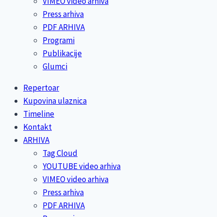
VIMEO video arhiva
Press arhiva
PDF ARHIVA
Programi
Publikacije
Glumci
Repertoar
Kupovina ulaznica
Timeline
Kontakt
ARHIVA
Tag Cloud
YOUTUBE video arhiva
VIMEO video arhiva
Press arhiva
PDF ARHIVA