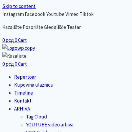
Skip to content
Instagram
Facebook
Youtube
Vimeo
Tiktok
Kazalište Pozorište Gledališče Teatar
0
рсд
0
Cart
0
рсд
0
Cart
Repertoar
Kupovina ulaznica
Timeline
Kontakt
ARHIVA
Tag Cloud
YOUTUBE video arhiva