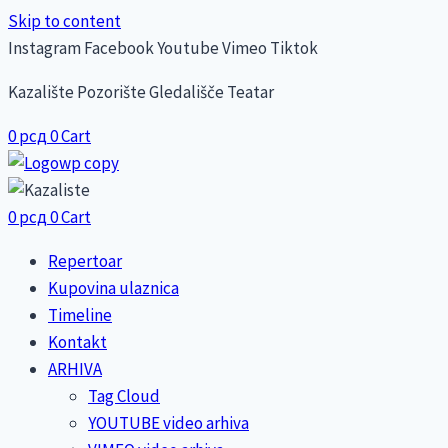
Skip to content
Instagram
Facebook
Youtube
Vimeo
Tiktok
Kazalište Pozorište Gledališče Teatar
0
рсд
0
Cart
0
рсд
0
Cart
Repertoar
Kupovina ulaznica
Timeline
Kontakt
ARHIVA
Tag Cloud
YOUTUBE video arhiva