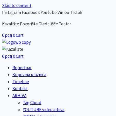
Skip to content
Instagram
Facebook
Youtube
Vimeo
Tiktok
Kazalište Pozorište Gledališče Teatar
0
рсд
0
Cart
0
рсд
0
Cart
Repertoar
Kupovina ulaznica
Timeline
Kontakt
ARHIVA
Tag Cloud
YOUTUBE video arhiva