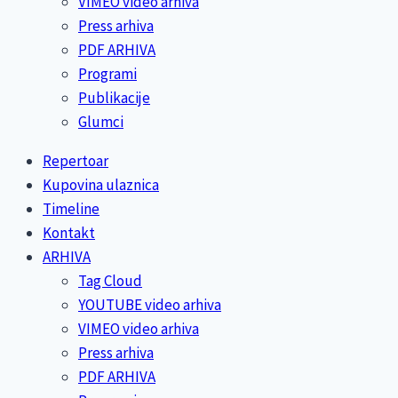
VIMEO video arhiva
Press arhiva
PDF ARHIVA
Programi
Publikacije
Glumci
Repertoar
Kupovina ulaznica
Timeline
Kontakt
ARHIVA
Tag Cloud
YOUTUBE video arhiva
VIMEO video arhiva
Press arhiva
PDF ARHIVA