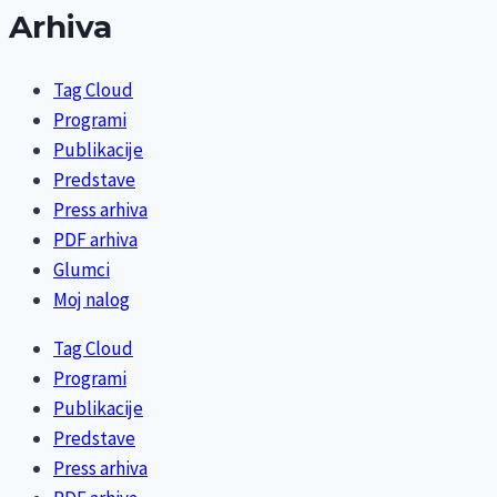
Arhiva
Tag Cloud
Programi
Publikacije
Predstave
Press arhiva
PDF arhiva
Glumci
Moj nalog
Tag Cloud
Programi
Publikacije
Predstave
Press arhiva