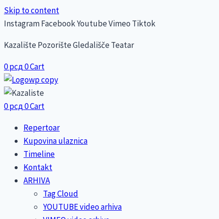
Skip to content
Instagram
Facebook
Youtube
Vimeo
Tiktok
Kazalište Pozorište Gledališče Teatar
0
рсд
0
Cart
0
рсд
0
Cart
Repertoar
Kupovina ulaznica
Timeline
Kontakt
ARHIVA
Tag Cloud
YOUTUBE video arhiva