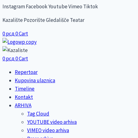
Skip
Instagram
Facebook
Youtube
Vimeo
Tiktok
to
Kazalište Pozorište Gledališče Teatar
content
0
рсд
0
Cart
0
рсд
0
Cart
Repertoar
Kupovina ulaznica
Timeline
Kontakt
ARHIVA
Tag Cloud
YOUTUBE video arhiva
VIMEO video arhiva