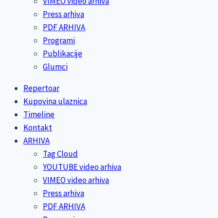
VIMEO video arhiva
Press arhiva
PDF ARHIVA
Programi
Publikacije
Glumci
Repertoar
Kupovina ulaznica
Timeline
Kontakt
ARHIVA
Tag Cloud
YOUTUBE video arhiva
VIMEO video arhiva
Press arhiva
PDF ARHIVA