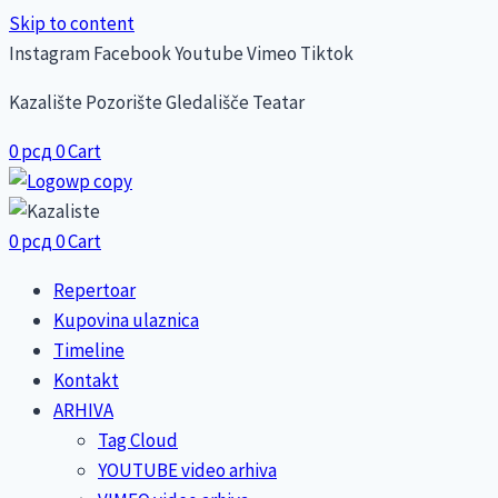
Skip to content
Instagram
Facebook
Youtube
Vimeo
Tiktok
Kazalište Pozorište Gledališče Teatar
0
рсд
0
Cart
0
рсд
0
Cart
Repertoar
Kupovina ulaznica
Timeline
Kontakt
ARHIVA
Tag Cloud
YOUTUBE video arhiva