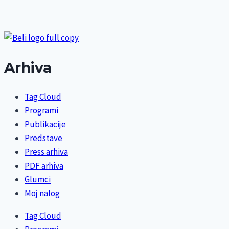
Arhiva
Tag Cloud
Programi
Publikacije
Predstave
Press arhiva
PDF arhiva
Glumci
Moj nalog
Tag Cloud