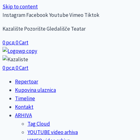
Skip to content
Instagram
Facebook
Youtube
Vimeo
Tiktok
Kazalište Pozorište Gledališče Teatar
0
рсд
0
Cart
0
рсд
0
Cart
Repertoar
Kupovina ulaznica
Timeline
Kontakt
ARHIVA
Tag Cloud
YOUTUBE video arhiva