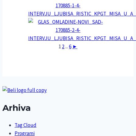
1
2
...
6
►
Arhiva
Tag Cloud
Programi