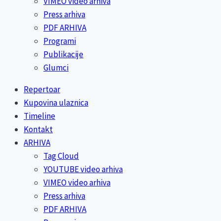
VIMEO video arhiva
Press arhiva
PDF ARHIVA
Programi
Publikacije
Glumci
Repertoar
Kupovina ulaznica
Timeline
Kontakt
ARHIVA
Tag Cloud
YOUTUBE video arhiva
VIMEO video arhiva
Press arhiva
PDF ARHIVA