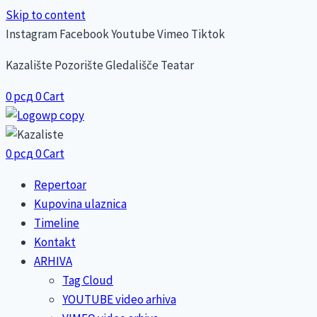
Skip to content
Instagram
Facebook
Youtube
Vimeo
Tiktok
Kazalište Pozorište Gledališče Teatar
0
рсд
0
Cart
0
рсд
0
Cart
Repertoar
Kupovina ulaznica
Timeline
Kontakt
ARHIVA
Tag Cloud
YOUTUBE video arhiva