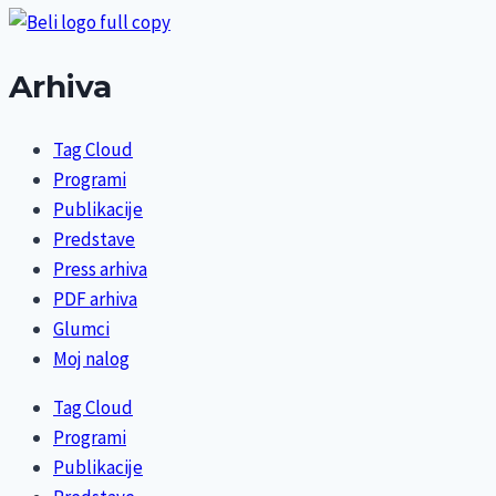
Arhiva
Tag Cloud
Programi
Publikacije
Predstave
Press arhiva
PDF arhiva
Glumci
Moj nalog
Tag Cloud
Programi
Publikacije