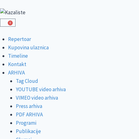
0
Repertoar
Kupovina ulaznica
Timeline
Kontakt
ARHIVA
Tag Cloud
YOUTUBE video arhiva
VIMEO video arhiva
Press arhiva
PDF ARHIVA
Programi
Publikacije