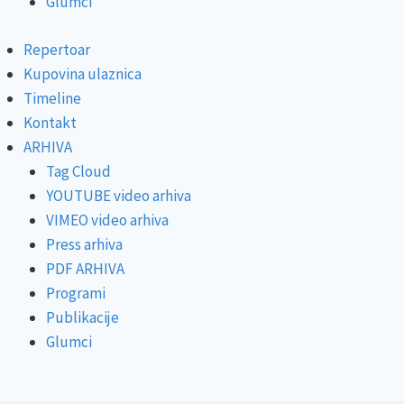
Glumci
Repertoar
Kupovina ulaznica
Timeline
Kontakt
ARHIVA
Tag Cloud
YOUTUBE video arhiva
VIMEO video arhiva
Press arhiva
PDF ARHIVA
Programi
Publikacije
Glumci