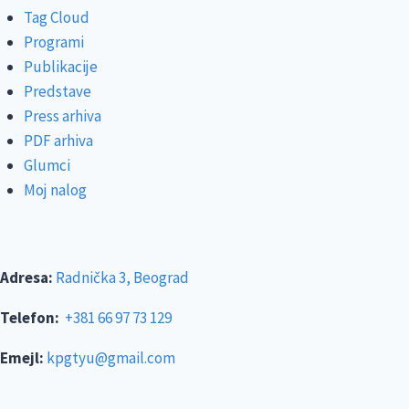
Tag Cloud
Programi
Publikacije
Predstave
Press arhiva
PDF arhiva
Glumci
Moj nalog
Adresa:
Radnička 3, Beograd
Telefon:
+381 66 97 73 129
Emejl:
kpgtyu@gmail.com