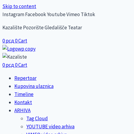
Skip to content
Instagram
Facebook
Youtube
Vimeo
Tiktok
Kazalište Pozorište Gledališče Teatar
0
рсд
0
Cart
0
рсд
0
Cart
Repertoar
Kupovina ulaznica
Timeline
Kontakt
ARHIVA
Tag Cloud
YOUTUBE video arhiva