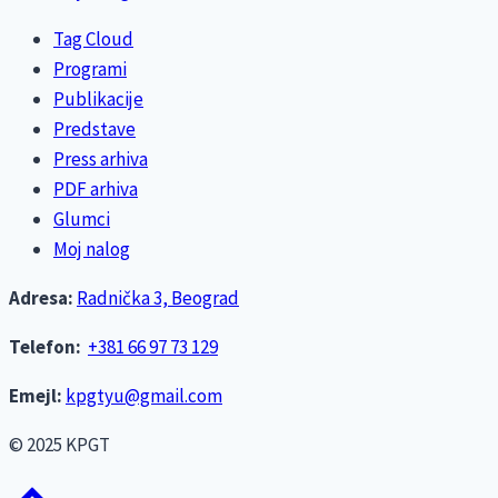
Tag Cloud
Programi
Publikacije
Predstave
Press arhiva
PDF arhiva
Glumci
Moj nalog
Adresa:
Radnička 3, Beograd
Telefon:
+381 66 97 73 129
Emejl:
kpgtyu@gmail.com
© 2025 KPGT