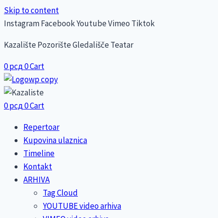
Skip to content
Instagram
Facebook
Youtube
Vimeo
Tiktok
Kazalište Pozorište Gledališče Teatar
0
рсд
0
Cart
0
рсд
0
Cart
Repertoar
Kupovina ulaznica
Timeline
Kontakt
ARHIVA
Tag Cloud
YOUTUBE video arhiva