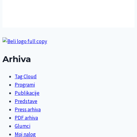
Arhiva
Tag Cloud
Programi
Publikacije
Predstave
Press arhiva
PDF arhiva
Glumci
Moj nalog