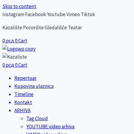
Skip to content
Instagram
Facebook
Youtube
Vimeo
Tiktok
Kazalište Pozorište Gledališče Teatar
0
рсд
0
Cart
0
рсд
0
Cart
Repertoar
Kupovina ulaznica
Timeline
Kontakt
ARHIVA
Tag Cloud
YOUTUBE video arhiva