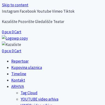
Skip to content
Instagram
Facebook
Youtube
Vimeo
Tiktok
Kazalište Pozorište Gledališče Teatar
0
рсд
0
Cart
0
рсд
0
Cart
Repertoar
Kupovina ulaznica
Timeline
Kontakt
ARHIVA
Tag Cloud
YOUTUBE video arhiva