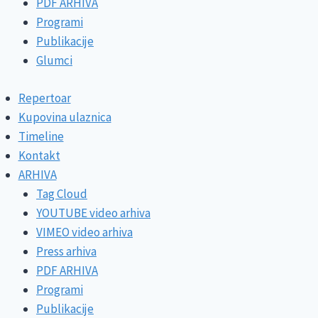
PDF ARHIVA
Programi
Publikacije
Glumci
Repertoar
Kupovina ulaznica
Timeline
Kontakt
ARHIVA
Tag Cloud
YOUTUBE video arhiva
VIMEO video arhiva
Press arhiva
PDF ARHIVA
Programi
Publikacije