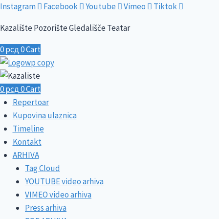
Skip
Instagram
Facebook
Youtube
Vimeo
Tiktok
to
Kazalište Pozorište Gledališče Teatar
content
0
рсд
0
Cart
0
рсд
0
Cart
Repertoar
Kupovina ulaznica
Timeline
Kontakt
ARHIVA
Tag Cloud
YOUTUBE video arhiva
VIMEO video arhiva
Press arhiva