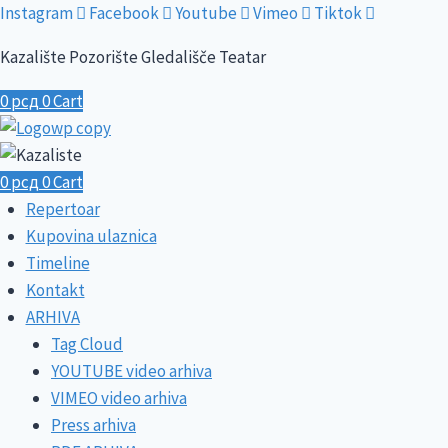
Skip
Instagram
Facebook
Youtube
Vimeo
Tiktok
to
Kazalište Pozorište Gledališče Teatar
content
0
рсд
0
Cart
0
рсд
0
Cart
Repertoar
Kupovina ulaznica
Timeline
Kontakt
ARHIVA
Tag Cloud
YOUTUBE video arhiva
VIMEO video arhiva
Press arhiva