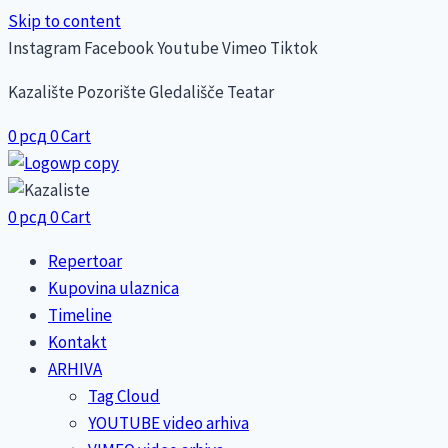
Skip to content
Instagram
Facebook
Youtube
Vimeo
Tiktok
Kazalište Pozorište Gledališče Teatar
0
рсд
0
Cart
0
рсд
0
Cart
Repertoar
Kupovina ulaznica
Timeline
Kontakt
ARHIVA
Tag Cloud
YOUTUBE video arhiva