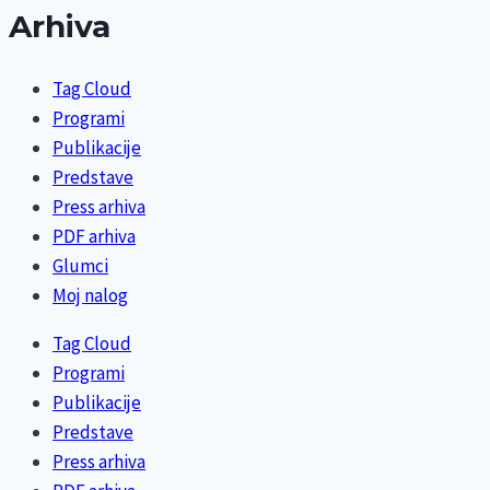
Arhiva
Tag Cloud
Programi
Publikacije
Predstave
Press arhiva
PDF arhiva
Glumci
Moj nalog
Tag Cloud
Programi
Publikacije
Predstave
Press arhiva