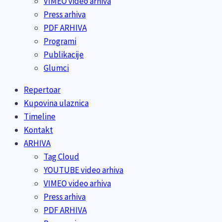
VIMEO video arhiva
Press arhiva
PDF ARHIVA
Programi
Publikacije
Glumci
Repertoar
Kupovina ulaznica
Timeline
Kontakt
ARHIVA
Tag Cloud
YOUTUBE video arhiva
VIMEO video arhiva
Press arhiva
PDF ARHIVA