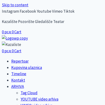
Skip to content
Instagram
Facebook
Youtube
Vimeo
Tiktok
Kazalište Pozorište Gledališče Teatar
0
рсд
0
Cart
0
рсд
0
Cart
Repertoar
Kupovina ulaznica
Timeline
Kontakt
ARHIVA
Tag Cloud
YOUTUBE video arhiva