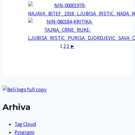
1
2
3
►
Arhiva
Tag Cloud
Programi