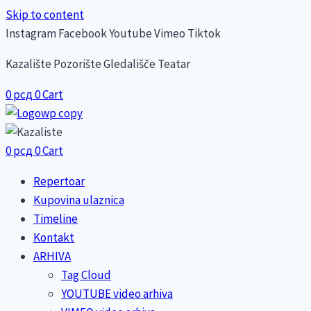
Skip to content
Instagram
Facebook
Youtube
Vimeo
Tiktok
Kazalište Pozorište Gledališče Teatar
0
рсд
0
Cart
0
рсд
0
Cart
Repertoar
Kupovina ulaznica
Timeline
Kontakt
ARHIVA
Tag Cloud
YOUTUBE video arhiva