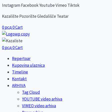
Skip
Instagram
Facebook
Youtube
Vimeo
Tiktok
to
Kazalište Pozorište Gledališče Teatar
content
0
рсд
0
Cart
0
рсд
0
Cart
Repertoar
Kupovina ulaznica
Timeline
Kontakt
ARHIVA
Tag Cloud
YOUTUBE video arhiva
VIMEO video arhiva