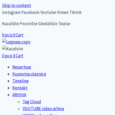
Skip to content
Instagram
Facebook
Youtube
Vimeo
Tiktok
Kazalište Pozorište Gledališče Teatar
0
рсд
0
Cart
0
рсд
0
Cart
Repertoar
Kupovina ulaznica
Timeline
Kontakt
ARHIVA
Tag Cloud
YOUTUBE video arhiva