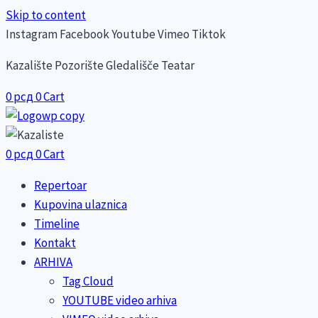
Skip to content
Instagram
Facebook
Youtube
Vimeo
Tiktok
Kazalište Pozorište Gledališče Teatar
0
рсд
0
Cart
0
рсд
0
Cart
Repertoar
Kupovina ulaznica
Timeline
Kontakt
ARHIVA
Tag Cloud
YOUTUBE video arhiva