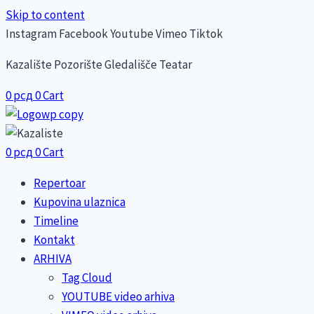
Skip to content
Instagram
Facebook
Youtube
Vimeo
Tiktok
Kazalište Pozorište Gledališče Teatar
0
рсд
0
Cart
0
рсд
0
Cart
Repertoar
Kupovina ulaznica
Timeline
Kontakt
ARHIVA
Tag Cloud
YOUTUBE video arhiva