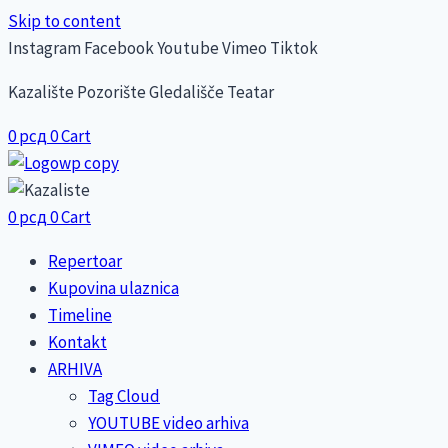
Skip to content
Instagram
Facebook
Youtube
Vimeo
Tiktok
Kazalište Pozorište Gledališče Teatar
0
рсд
0
Cart
0
рсд
0
Cart
Repertoar
Kupovina ulaznica
Timeline
Kontakt
ARHIVA
Tag Cloud
YOUTUBE video arhiva