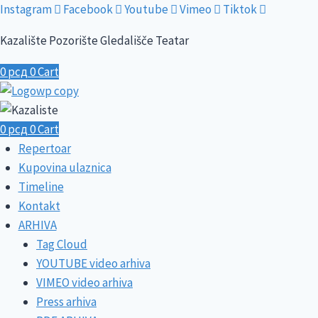
Skip
Instagram
Facebook
Youtube
Vimeo
Tiktok
to
Kazalište Pozorište Gledališče Teatar
content
0
рсд
0
Cart
0
рсд
0
Cart
Repertoar
Kupovina ulaznica
Timeline
Kontakt
ARHIVA
Tag Cloud
YOUTUBE video arhiva
VIMEO video arhiva
Press arhiva