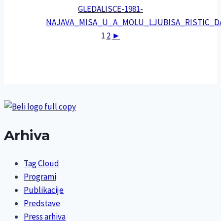
1
2
►
Arhiva
Tag Cloud
Programi
Publikacije
Predstave
Press arhiva