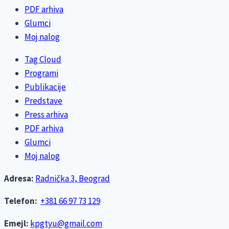
PDF arhiva
Glumci
Moj nalog
Tag Cloud
Programi
Publikacije
Predstave
Press arhiva
PDF arhiva
Glumci
Moj nalog
Adresa:
Radnička 3, Beograd
Telefon:
+381 66 97 73 129
Emejl:
kpgtyu@gmail.com