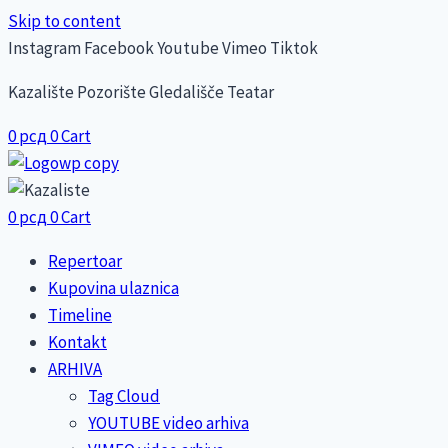
Skip to content
Instagram
Facebook
Youtube
Vimeo
Tiktok
Kazalište Pozorište Gledališče Teatar
0
рсд
0
Cart
0
рсд
0
Cart
Repertoar
Kupovina ulaznica
Timeline
Kontakt
ARHIVA
Tag Cloud
YOUTUBE video arhiva