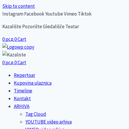
Skip to content
Instagram
Facebook
Youtube
Vimeo
Tiktok
Kazalište Pozorište Gledališče Teatar
0
рсд
0
Cart
0
рсд
0
Cart
Repertoar
Kupovina ulaznica
Timeline
Kontakt
ARHIVA
Tag Cloud
YOUTUBE video arhiva