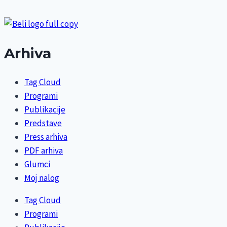
Arhiva
Tag Cloud
Programi
Publikacije
Predstave
Press arhiva
PDF arhiva
Glumci
Moj nalog
Tag Cloud
Programi