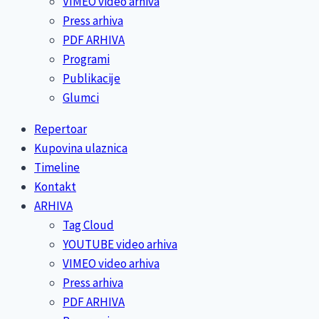
VIMEO video arhiva
Press arhiva
PDF ARHIVA
Programi
Publikacije
Glumci
Repertoar
Kupovina ulaznica
Timeline
Kontakt
ARHIVA
Tag Cloud
YOUTUBE video arhiva
VIMEO video arhiva
Press arhiva
PDF ARHIVA