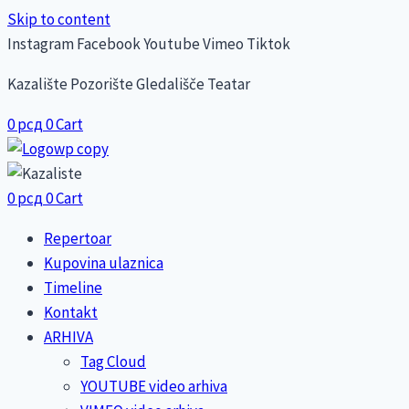
Skip to content
Instagram
Facebook
Youtube
Vimeo
Tiktok
Kazalište Pozorište Gledališče Teatar
0
рсд
0
Cart
0
рсд
0
Cart
Repertoar
Kupovina ulaznica
Timeline
Kontakt
ARHIVA
Tag Cloud
YOUTUBE video arhiva