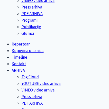
VIMEO video arhiva
Press arhiva
PDF ARHIVA
Programi
Publikacije
Glumci
Repertoar
Kupovina ulaznica
Timeline
Kontakt
ARHIVA
Tag Cloud
YOUTUBE video arhiva
VIMEO video arhiva
Press arhiva
PDF ARHIVA