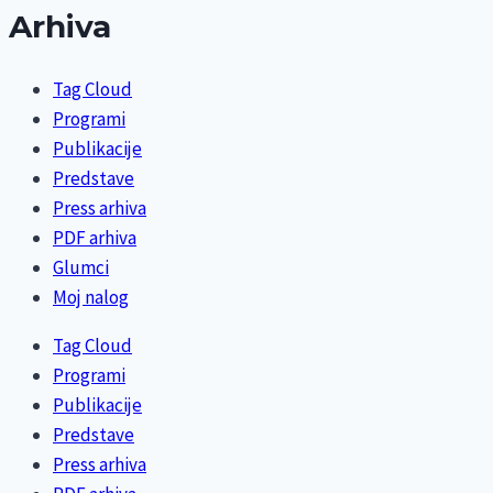
Arhiva
Tag Cloud
Programi
Publikacije
Predstave
Press arhiva
PDF arhiva
Glumci
Moj nalog
Tag Cloud
Programi
Publikacije
Predstave
Press arhiva