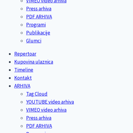
VIMEO video arhiva
Press arhiva
PDF ARHIVA
Programi
Publikacije
Glumci
Repertoar
Kupovina ulaznica
Timeline
Kontakt
ARHIVA
Tag Cloud
YOUTUBE video arhiva
VIMEO video arhiva
Press arhiva
PDF ARHIVA