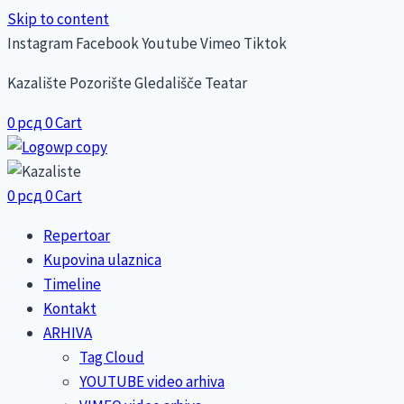
Skip to content
Instagram
Facebook
Youtube
Vimeo
Tiktok
Kazalište Pozorište Gledališče Teatar
0
рсд
0
Cart
0
рсд
0
Cart
Repertoar
Kupovina ulaznica
Timeline
Kontakt
ARHIVA
Tag Cloud
YOUTUBE video arhiva