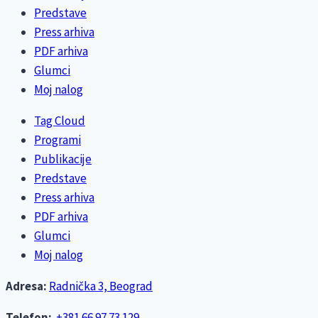
Predstave
Press arhiva
PDF arhiva
Glumci
Moj nalog
Tag Cloud
Programi
Publikacije
Predstave
Press arhiva
PDF arhiva
Glumci
Moj nalog
Adresa:
Radnička 3, Beograd
Telefon:
+381 66 97 73 129