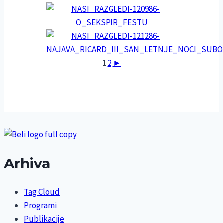
1
2
►
Arhiva
Tag Cloud
Programi
Publikacije