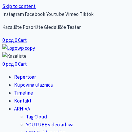
Skip to content
Instagram
Facebook
Youtube
Vimeo
Tiktok
Kazalište Pozorište Gledališče Teatar
0
рсд
0
Cart
0
рсд
0
Cart
Repertoar
Kupovina ulaznica
Timeline
Kontakt
ARHIVA
Tag Cloud
YOUTUBE video arhiva