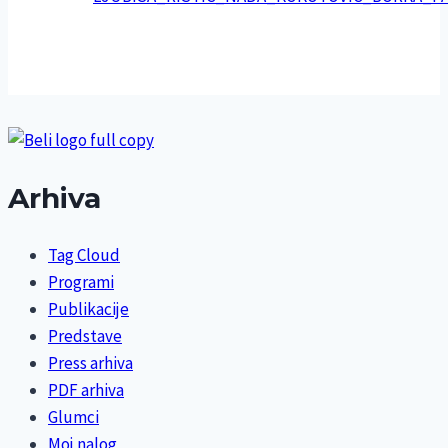
Arhiva
Tag Cloud
Programi
Publikacije
Predstave
Press arhiva
PDF arhiva
Glumci
Moj nalog