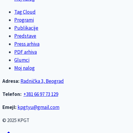
Tag Cloud
Programi
Publikacije
Predstave
Press arhiva
PDF arhiva
Glumci
Moj nalog
Adresa:
Radnička 3, Beograd
Telefon:
+381 66 97 73 129
Emejl:
kpgtyu@gmail.com
© 2025 KPGT