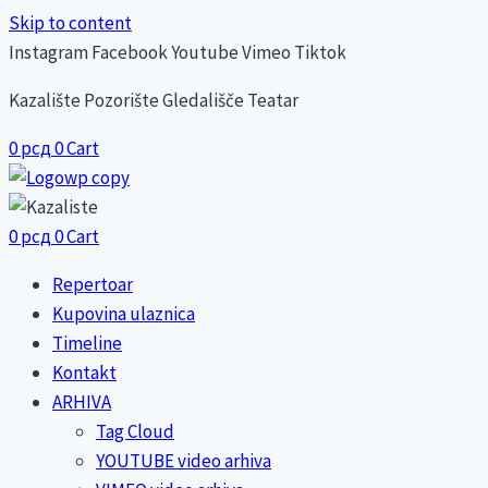
Skip to content
Instagram
Facebook
Youtube
Vimeo
Tiktok
Kazalište Pozorište Gledališče Teatar
0
рсд
0
Cart
0
рсд
0
Cart
Repertoar
Kupovina ulaznica
Timeline
Kontakt
ARHIVA
Tag Cloud
YOUTUBE video arhiva