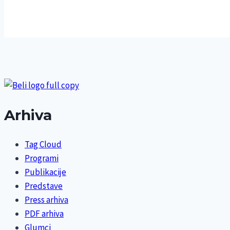
Arhiva
Tag Cloud
Programi
Publikacije
Predstave
Press arhiva
PDF arhiva
Glumci