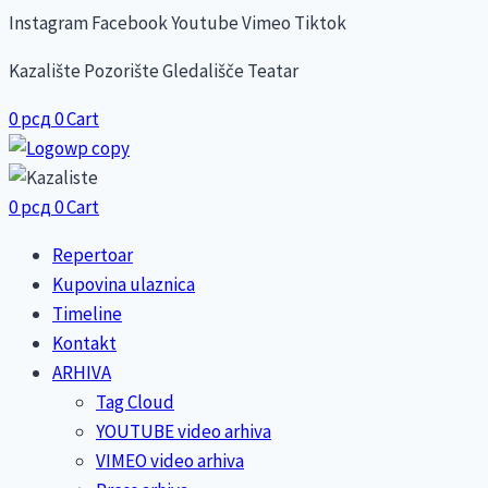
Skip
Instagram
Facebook
Youtube
Vimeo
Tiktok
to
Kazalište Pozorište Gledališče Teatar
content
0
рсд
0
Cart
0
рсд
0
Cart
Repertoar
Kupovina ulaznica
Timeline
Kontakt
ARHIVA
Tag Cloud
YOUTUBE video arhiva
VIMEO video arhiva