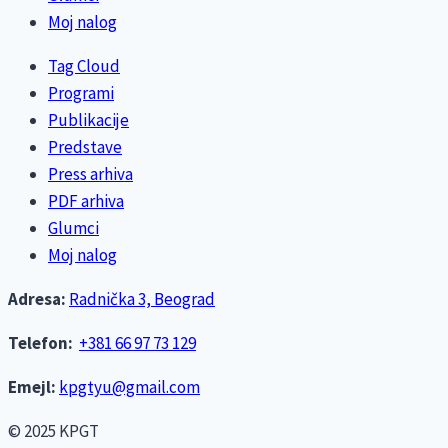
Moj nalog
Tag Cloud
Programi
Publikacije
Predstave
Press arhiva
PDF arhiva
Glumci
Moj nalog
Adresa:
Radnička 3, Beograd
Telefon:
+381 66 97 73 129
Emejl:
kpgtyu@gmail.com
© 2025 KPGT