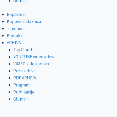
Glumci
Repertoar
Kupovina ulaznica
Timeline
Kontakt
ARHIVA
Tag Cloud
YOUTUBE video arhiva
VIMEO video arhiva
Press arhiva
PDF ARHIVA
Programi
Publikacije
Glumci