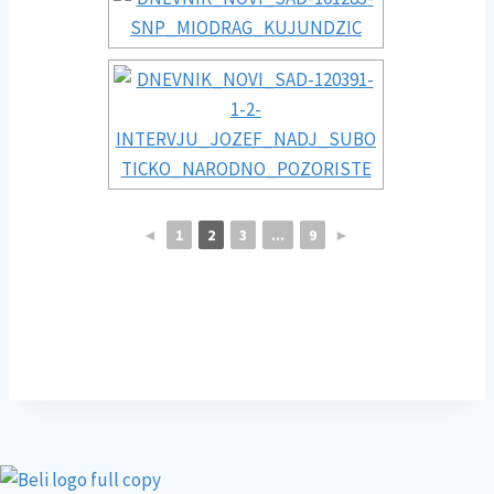
◄
1
2
3
...
9
►