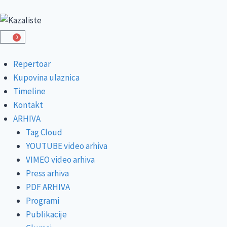
0
Repertoar
Kupovina ulaznica
Timeline
Kontakt
ARHIVA
Tag Cloud
YOUTUBE video arhiva
VIMEO video arhiva
Press arhiva
PDF ARHIVA
Programi
Publikacije