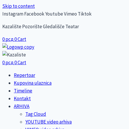
Skip to content
Instagram
Facebook
Youtube
Vimeo
Tiktok
Kazalište Pozorište Gledališče Teatar
0
рсд
0
Cart
0
рсд
0
Cart
Repertoar
Kupovina ulaznica
Timeline
Kontakt
ARHIVA
Tag Cloud
YOUTUBE video arhiva