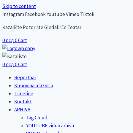
Skip to content
Instagram
Facebook
Youtube
Vimeo
Tiktok
Kazalište Pozorište Gledališče Teatar
0
рсд
0
Cart
0
рсд
0
Cart
Repertoar
Kupovina ulaznica
Timeline
Kontakt
ARHIVA
Tag Cloud
YOUTUBE video arhiva