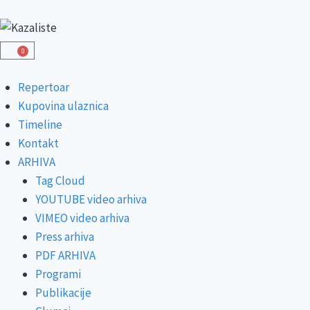
0
Repertoar
Kupovina ulaznica
Timeline
Kontakt
ARHIVA
Tag Cloud
YOUTUBE video arhiva
VIMEO video arhiva
Press arhiva
PDF ARHIVA
Programi
Publikacije