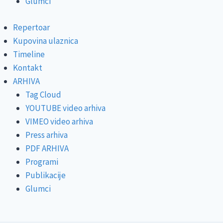
Glumci
Repertoar
Kupovina ulaznica
Timeline
Kontakt
ARHIVA
Tag Cloud
YOUTUBE video arhiva
VIMEO video arhiva
Press arhiva
PDF ARHIVA
Programi
Publikacije
Glumci