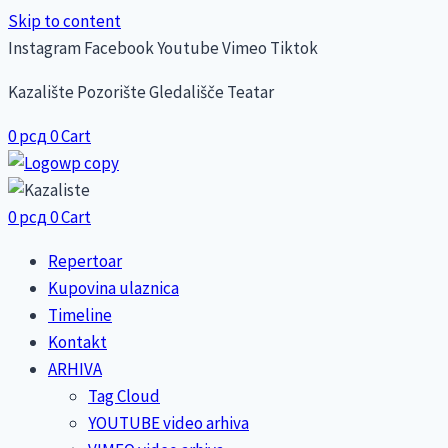
Skip to content
Instagram
Facebook
Youtube
Vimeo
Tiktok
Kazalište Pozorište Gledališče Teatar
0
рсд
0
Cart
0
рсд
0
Cart
Repertoar
Kupovina ulaznica
Timeline
Kontakt
ARHIVA
Tag Cloud
YOUTUBE video arhiva