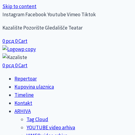
Skip to content
Instagram
Facebook
Youtube
Vimeo
Tiktok
Kazalište Pozorište Gledališče Teatar
0
рсд
0
Cart
0
рсд
0
Cart
Repertoar
Kupovina ulaznica
Timeline
Kontakt
ARHIVA
Tag Cloud
YOUTUBE video arhiva