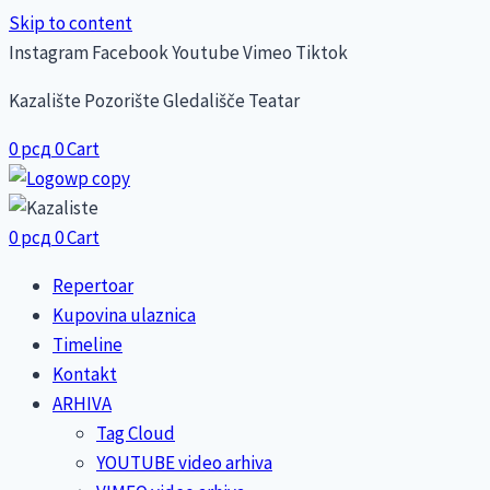
Skip to content
Instagram
Facebook
Youtube
Vimeo
Tiktok
Kazalište Pozorište Gledališče Teatar
0
рсд
0
Cart
0
рсд
0
Cart
Repertoar
Kupovina ulaznica
Timeline
Kontakt
ARHIVA
Tag Cloud
YOUTUBE video arhiva