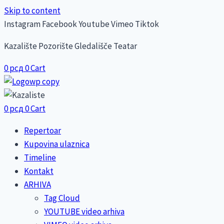
Skip to content
Instagram
Facebook
Youtube
Vimeo
Tiktok
Kazalište Pozorište Gledališče Teatar
0
рсд
0
Cart
0
рсд
0
Cart
Repertoar
Kupovina ulaznica
Timeline
Kontakt
ARHIVA
Tag Cloud
YOUTUBE video arhiva