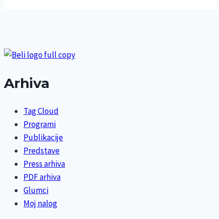
Arhiva
Tag Cloud
Programi
Publikacije
Predstave
Press arhiva
PDF arhiva
Glumci
Moj nalog