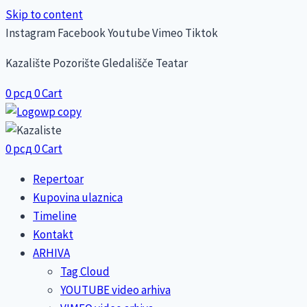
Skip to content
Instagram
Facebook
Youtube
Vimeo
Tiktok
Kazalište Pozorište Gledališče Teatar
0
рсд
0
Cart
0
рсд
0
Cart
Repertoar
Kupovina ulaznica
Timeline
Kontakt
ARHIVA
Tag Cloud
YOUTUBE video arhiva