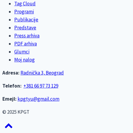
Tag Cloud
Programi
Publikacije
Predstave
Press arhiva
PDF arhiva
Glumci
Moj nalog
Adresa:
Radnička 3, Beograd
Telefon:
+381 66 97 73 129
Emejl:
kpgtyu@gmail.com
© 2025 KPGT