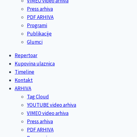
VIMEO video arhiva
Press arhiva
PDF ARHIVA
Programi
Publikacije
Glumci
Repertoar
Kupovina ulaznica
Timeline
Kontakt
ARHIVA
Tag Cloud
YOUTUBE video arhiva
VIMEO video arhiva
Press arhiva
PDF ARHIVA