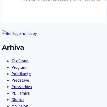
Arhiva
Tag Cloud
Programi
Publikacije
Predstave
Press arhiva
PDF arhiva
Glumci
Moj nalog