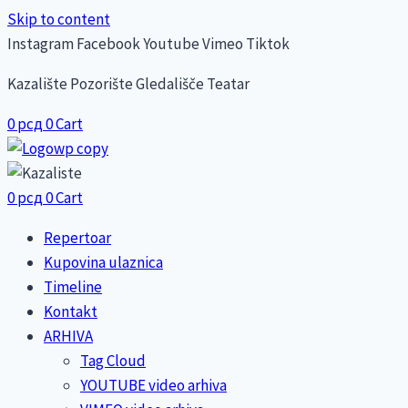
Skip to content
Instagram
Facebook
Youtube
Vimeo
Tiktok
Kazalište Pozorište Gledališče Teatar
0
рсд
0
Cart
0
рсд
0
Cart
Repertoar
Kupovina ulaznica
Timeline
Kontakt
ARHIVA
Tag Cloud
YOUTUBE video arhiva