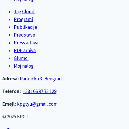
Tag Cloud
Programi
Publikacije
Predstave
Press arhiva
PDF arhiva
Glumci
Moj nalog
Adresa:
Radnička 3, Beograd
Telefon:
+381 66 97 73 129
Emejl:
kpgtyu@gmail.com
© 2025 KPGT