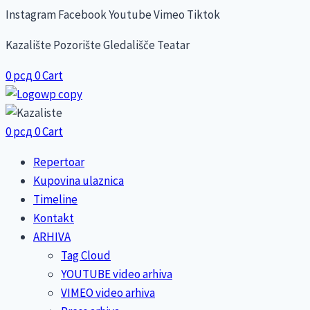
Skip
Instagram
Facebook
Youtube
Vimeo
Tiktok
to
Kazalište Pozorište Gledališče Teatar
content
0
рсд
0
Cart
0
рсд
0
Cart
Repertoar
Kupovina ulaznica
Timeline
Kontakt
ARHIVA
Tag Cloud
YOUTUBE video arhiva
VIMEO video arhiva