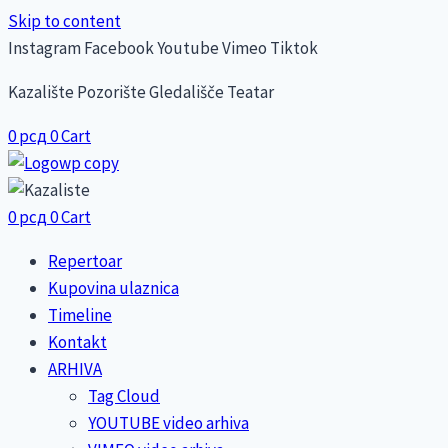
Skip to content
Instagram
Facebook
Youtube
Vimeo
Tiktok
Kazalište Pozorište Gledališče Teatar
0
рсд
0
Cart
0
рсд
0
Cart
Repertoar
Kupovina ulaznica
Timeline
Kontakt
ARHIVA
Tag Cloud
YOUTUBE video arhiva