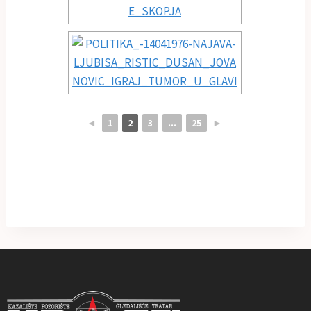
◄
1
2
3
...
25
►