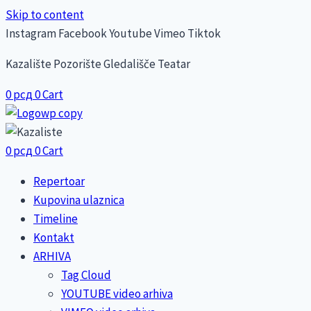
Skip to content
Instagram
Facebook
Youtube
Vimeo
Tiktok
Kazalište Pozorište Gledališče Teatar
0
рсд
0
Cart
0
рсд
0
Cart
Repertoar
Kupovina ulaznica
Timeline
Kontakt
ARHIVA
Tag Cloud
YOUTUBE video arhiva