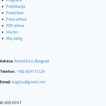
Publikacije
Predstave
Press arhiva
PDF arhiva
Glumci
Moj nalog
Adresa:
Radnička 3, Beograd
Telefon:
+381 66 97 73 129
Emejl:
kpgtyu@gmail.com
© 2025 KPGT