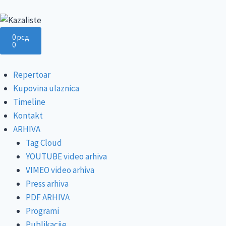
0
рсд
0
Repertoar
Kupovina ulaznica
Timeline
Kontakt
ARHIVA
Tag Cloud
YOUTUBE video arhiva
VIMEO video arhiva
Press arhiva
PDF ARHIVA
Programi
Publikacije