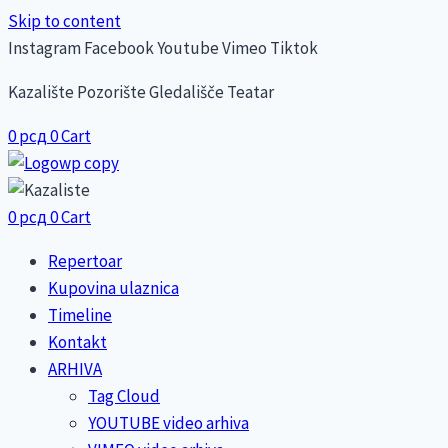
Skip to content
Instagram
Facebook
Youtube
Vimeo
Tiktok
Kazalište Pozorište Gledališče Teatar
0
рсд
0
Cart
0
рсд
0
Cart
Repertoar
Kupovina ulaznica
Timeline
Kontakt
ARHIVA
Tag Cloud
YOUTUBE video arhiva